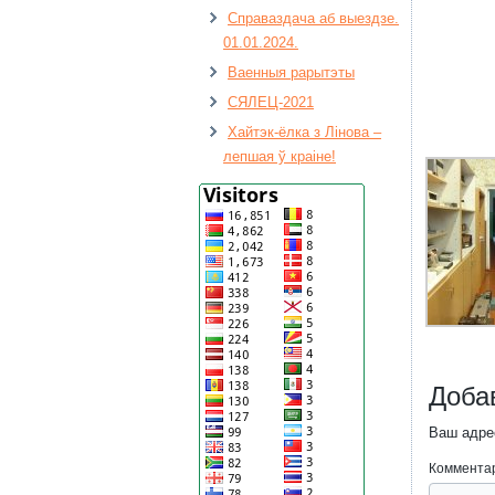
Справаздача аб выездзе.
01.01.2024.
Ваенныя рарытэты
СЯЛЕЦ-2021
Хайтэк-ёлка з Лінова –
лепшая ў краіне!
Доба
Ваш адрес
Коммента