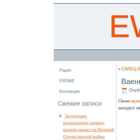
E
«
СЯЛЕЦ-2
Радио
Ваен
EW3WE
Опуб
Коллекция
Сёння
музе
Свежие записи
экскурсіі п
Экспозиция,
посвященная подвигу
воинов-связистов Великой
Отечественной войны