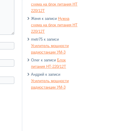
схема на блок питания HT
220/12T
Женя
к записи
Нужна
схема на блок питания HT
220/12T
metr75
к записи
Усилитель мощности
радиостанции УМ-3
Олег
к записи
Блок
питания НТ-220/12Т
Андрей
к записи
Усилитель мощности
радиостанции УМ-3