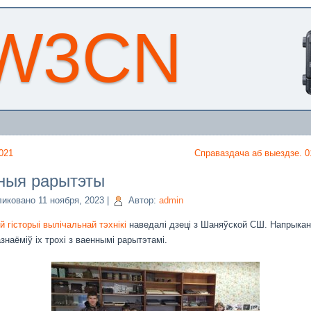
W3CN
021
Справаздача аб выездзе. 0
ныя рарытэты
ликовано
11 ноября, 2023
|
Автор:
admin
й гісторыі вылічальнай тэхнікі
наведалі дзеці з Шаняўской СШ. Напрыка
азнаёміў іх трохі з ваеннымі рарытэтамі.