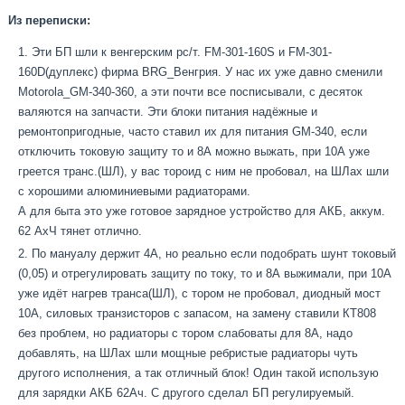
Из переписки:
Эти БП шли к венгерским рс/т. FM-301-160S и FM-301-
160D(дуплекс) фирма BRG_Венгрия. У нас их уже давно сменили
Motorola_GM-340-360, а эти почти все посписывали, с десяток
валяются на запчасти. Эти блоки питания надёжные и
ремонтопригодные, часто ставил их для питания GM-340, если
отключить токовую защиту то и 8А можно выжать, при 10А уже
греется транс.(ШЛ), у вас тороид с ним не пробовал, на ШЛах шли
с хорошими алюминиевыми радиаторами.
А для быта это уже готовое зарядное устройство для АКБ, аккум.
62 АхЧ тянет отлично.
По мануалу держит 4А, но реально если подобрать шунт токовый
(0,05) и отрегулировать защиту по току, то и 8А выжимали, при 10А
уже идёт нагрев транса(ШЛ), с тором не пробовал, диодный мост
10А, силовых транзисторов с запасом, на замену ставили КТ808
без проблем, но радиаторы с тором слабоваты для 8А, надо
добавлять, на ШЛах шли мощные ребристые радиаторы чуть
другого исполнения, а так отличный блок! Один такой использую
для зарядки АКБ 62Ач. С другого сделал БП регулируемый.