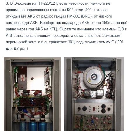
В Эл.схеме на НТ-220/12Т, есть неточности, немного не
правильно нарисованны контакты К02 реле J02, которое
откидывает АКБ от радиостанции FM-301 (BRG), от низкого
саморазряда АКБ. Вообще ток подзаряда АКБ около 150ma, но всё
равно через год АКБ на КТЦ. Обратите внимание что клеммы C,D и
А,В выполнены силовым проводом, а остальные нет. Замыкаем
перемычкой конт. e и g, сработает J01, подключит клемму C ( J01
для ДУ рст.)