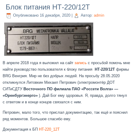
Блок питания НТ-220/12Т
Опубликовано
16 декабря, 2020
|
Автор:
admin
В апреле 2018 года я выложил на сайт
запись
с просьбой помочь мне
найти руководство пользователя к блоку питания
НТ-220/12Т
фирмы
BRG Венгрия. Мир не без добрых людей. На просьбу 28.05.2020
откликнулся Литовкин Михаил Петрович (электромонтёр ДОТ
СИТиСДТУ
Восточного ПО филиала ПАО
«Россети Волга» —
«Оренбургэнерго»
). Дай Бог ему здоровья. Я, правда, долго тянул
с ответом и в конце концов связался с ним.
Петрович, мало того, что прислал документацию, так ещё и пояснил
ряд моментов. Большое спасибо ему.
Документация к БП
HT-220_12T