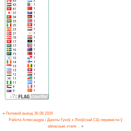
«
Полевой выезд 30.08.2020
Работа Аляксандра і Данілы Гукоў з Ліноўскай СШ перамагла ў
абласным этапе…
»